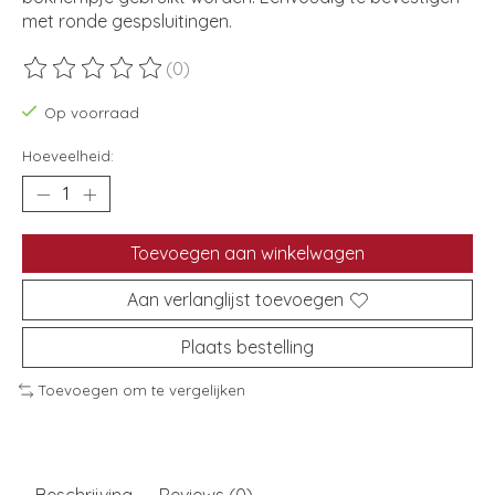
met ronde gespsluitingen.
(0)
De beoordeling van dit product is
0
van de 5
Op voorraad
Hoeveelheid:
Toevoegen aan winkelwagen
Aan verlanglijst toevoegen
Plaats bestelling
Toevoegen om te vergelijken