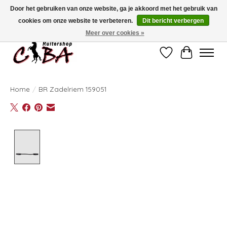
Door het gebruiken van onze website, ga je akkoord met het gebruik van
cookies om onze website te verbeteren.
Dit bericht verbergen
Bij vragen kan u ons contacteren op het nummer 011/60.67.34 of
ciba@skynet.be
Ambachtstraat 22 A, 3530 Helchteren
Meer over cookies »
Verlanglijst
Winkelwag
Home
/
BR Zadelriem 159051
Product image slideshow Items