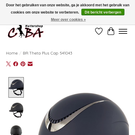
Door het gebruiken van onze website, ga je akkoord met het gebruik van
cookies om onze website te verbeteren.
Dit bericht verbergen
Bij vragen kan u ons contacteren op het nummer 011/60.67.34 of
ciba@skynet.be
Ambachtstraat 22 A, 3530 Helchteren
Meer over cookies »
Verlanglijst
Winkelwag
Home
/
BR Theta Plus Cap 541043
Product image slideshow Items