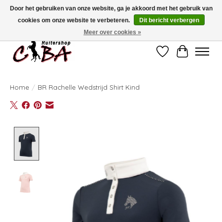
Door het gebruiken van onze website, ga je akkoord met het gebruik van
cookies om onze website te verbeteren.
Dit bericht verbergen
Bij vragen kan u ons contacteren op het nummer 011/60.67.34 of
ciba@skynet.be
Ambachtstraat 22 A, 3530 Helchteren
Meer over cookies »
Verlanglijst
Winkelwag
Home
/
BR Rachelle Wedstrijd Shirt Kind
Product image slideshow Items