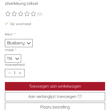
zilverkleurig stiksel.
(0)
De beoordeling van dit product is
0
van de 5
Op voorraad
kleur:
*
maat:
*
Hoeveelheid:
Toevoegen aan winkelwagen
Aan verlanglijst toevoegen
Plaats bestelling