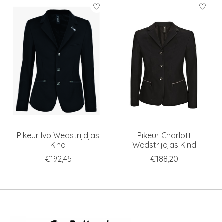
Items van productcarrousel
Pikeur Ivo Wedstrijdjas
Pikeur Charlott
KInd
Wedstrijdjas KInd
€192,45
€188,20