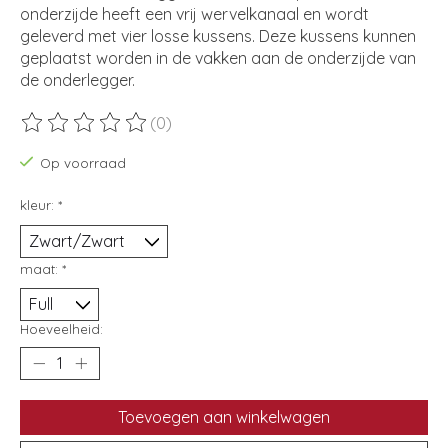
onderzijde heeft een vrij wervelkanaal en wordt
geleverd met vier losse kussens. Deze kussens kunnen
geplaatst worden in de vakken aan de onderzijde van
de onderlegger.
(0)
De beoordeling van dit product is
0
van de 5
Op voorraad
kleur:
*
maat:
*
Hoeveelheid:
Toevoegen aan winkelwagen