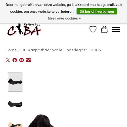
Door het gebruiken van onze website, ga je akkoord met het gebruik van
cookies om onze website te verbeteren.
Dit bericht verbergen
Bij vragen kan u ons contacteren op het nummer 011/60.67.34 of
ciba@skynet.be
Ambachtstraat 22 A, 3530 Helchteren
Meer over cookies »
Verlanglijst
Winkelwag
Home
/
BR Aanpasbaar Wolle Onderlegger 154005
Product image slideshow Items