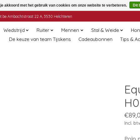
 je akkoord met het gebruik van cookies om onze website te verbeteren.
Dit 
t.be
Ambachtstraat 22 A, 3530 Helchteren
Wedstrijd
Ruiter
Mennen
Stal & Weide
Hon
De keuze van team Tijskens
Cadeaubonnen
Tips & A
Eq
H0
€89,
Incl. bt
Polo m