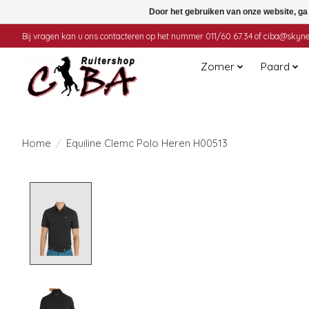
Door het gebruiken van onze website, ga
Bij vragen kan u ons contacteren op het nummer 011/60.67.34 of
ciba@skyne
Zomer
Paard
Home
/
Equiline Clemc Polo Heren H00513
Product image slideshow Items