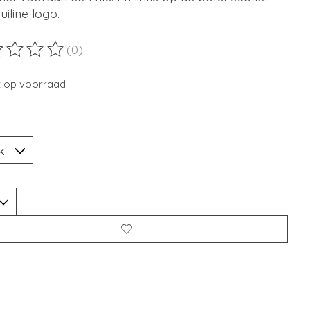
uiline logo.
(0)
ordeling van dit product is
0
van de 5
t op voorraad