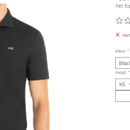
het Eq
De beo
Nie
kleur:
*
maat:
*