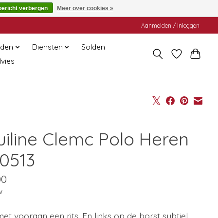
bericht verbergen
Meer over cookies »
Aanmelden / Inloggen
den
Diensten
Solden
dvies
uiline Clemc Polo Heren
0513
00
w
et vooraan een rits. En links op de borst subtiel