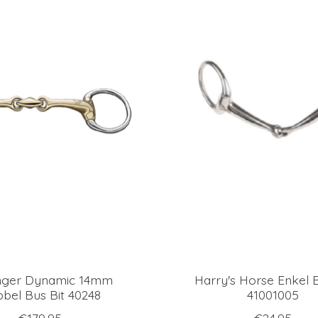
nger Dynamic 14mm
Harry's Horse Enkel B
bel Bus Bit 40248
41001005
€179,95
€24,95