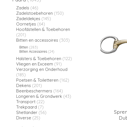
Zadels
(46)
Zadelstoebehoren
(150)
Zadeldekjes
(145)
Oornetjes
(64)
Hoofdstellen & Toebehoren
(201)
Bitten en accessoires
(303)
Bitten
(283)
Bitten Accessoires
(24)
Halsters & Toebehoren
(122)
Vliegen en Exceem
(91)
Verzorging en Onderhoud
(185)
Poetsen & Toiletteren
(162)
Dekens
(201)
Beenbeschermers
(164)
Longeren & Grondwerk
(43)
Transport
(22)
Trekpaard
(7)
Spre
Shetlander
(56)
Dub
Diverse
(25)