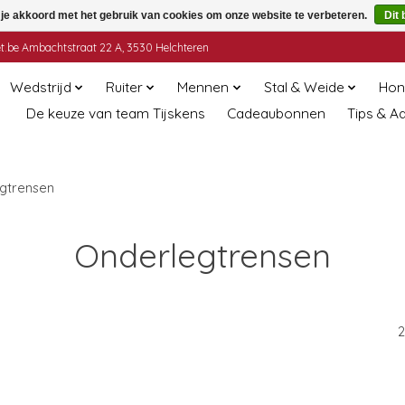
 je akkoord met het gebruik van cookies om onze website te verbeteren.
Dit 
t.be
Ambachtstraat 22 A, 3530 Helchteren
Wedstrijd
Ruiter
Mennen
Stal & Weide
Hon
De keuze van team Tijskens
Cadeaubonnen
Tips & A
gtrensen
Onderlegtrensen
2