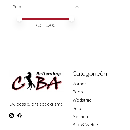
Prijs
Minimale prijswaarde
Price maximum value
€
0
- €
200
Categorieën
Zomer
Paard
Wedstrijd
Uw passie, ons specialisme
Ruiter
Mennen
Stal & Weide