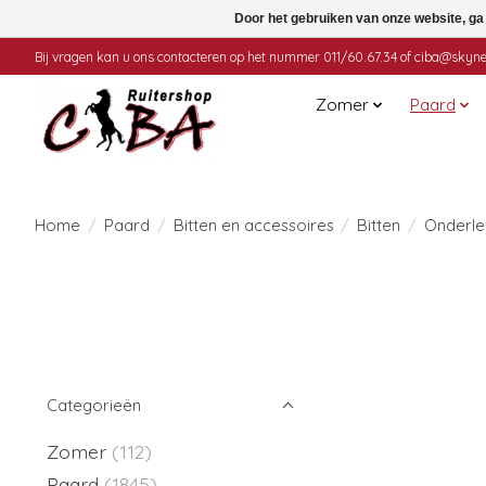
Door het gebruiken van onze website, ga
Bij vragen kan u ons contacteren op het nummer 011/60.67.34 of
ciba@skyne
Zomer
Paard
Home
/
Paard
/
Bitten en accessoires
/
Bitten
/
Onderle
Categorieën
Zomer
(112)
Paard
(1845)