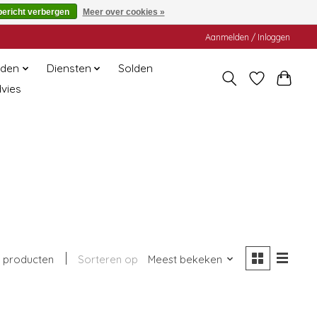
bericht verbergen
Meer over cookies »
Aanmelden / Inloggen
den
Diensten
Solden
dvies
 producten
Sorteren op
Meest bekeken