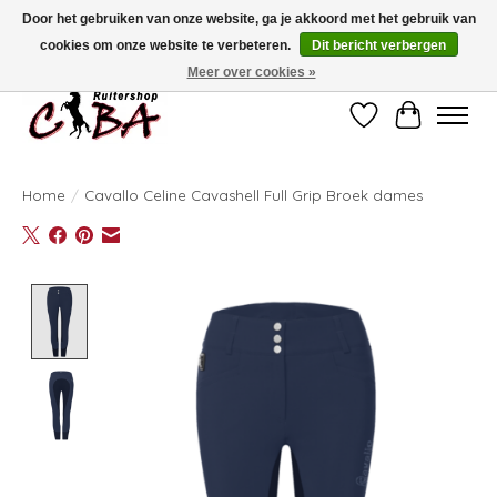
Door het gebruiken van onze website, ga je akkoord met het gebruik van
cookies om onze website te verbeteren.
Dit bericht verbergen
Bij vragen kan u ons contacteren op het nummer 011/60.67.34 of
ciba@skynet.be
Ambachtstraat 22 A, 3530 Helchteren
Meer over cookies »
Verlanglijst
Winkelwag
Home
/
Cavallo Celine Cavashell Full Grip Broek dames
Product image slideshow Items