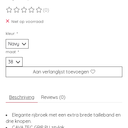
(0)
De beoordeling van dit product is
0
van de 5
Niet op voorraad
kleur:
*
maat:
*
Aan verlanglijst toevoegen
Beschrijving
Reviews (0)
Elegante rijbroek met een extra brede tailleband en
drie knopen.
CAVA TEC GRIP PU zitvlak.