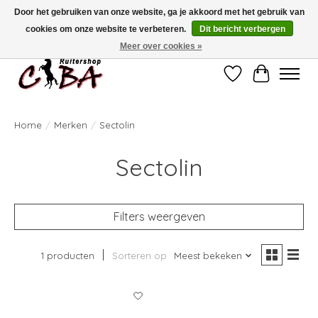
Door het gebruiken van onze website, ga je akkoord met het gebruik van
cookies om onze website te verbeteren.
Dit bericht verbergen
Bij vragen kan u ons contacteren op het nummer 011/60.67.34 of
ciba@skynet.be
Ambachtstraat 22 A, 3530 Helchteren
Meer over cookies »
Verlanglijst
Winkelwag
Home
/
Merken
/
Sectolin
Sectolin
Filters weergeven
1 producten
Sorteren op
Meest bekeken