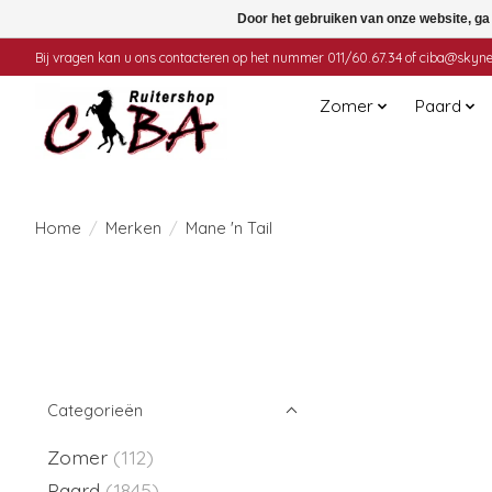
Door het gebruiken van onze website, ga
Bij vragen kan u ons contacteren op het nummer 011/60.67.34 of
ciba@skyne
Zomer
Paard
Home
/
Merken
/
Mane 'n Tail
Categorieën
Zomer
(112)
Paard
(1845)