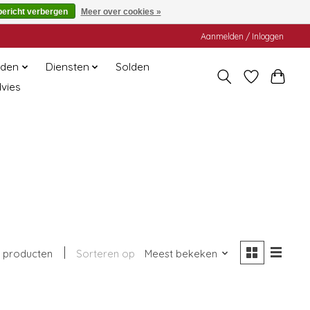
bericht verbergen
Meer over cookies »
Aanmelden / Inloggen
den
Diensten
Solden
dvies
 producten
Sorteren op
Meest bekeken