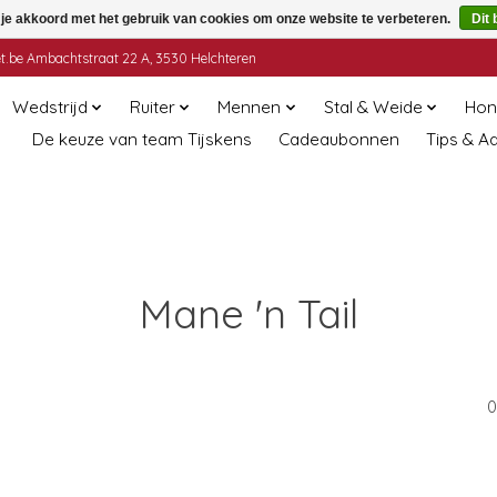
 je akkoord met het gebruik van cookies om onze website te verbeteren.
Dit 
t.be
Ambachtstraat 22 A, 3530 Helchteren
Wedstrijd
Ruiter
Mennen
Stal & Weide
Hon
De keuze van team Tijskens
Cadeaubonnen
Tips & A
Mane 'n Tail
0