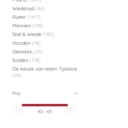
Wedstrijd
(96)
Ruiter
(1417)
Mennen
(138)
Stal & Weide
(182)
Honden
(18)
Diensten
(23)
Solden
(178)
De keuze van team Tijskens
(26)
Prijs
Minimale prijswaarde
Price maximum value
€
0
- €
5