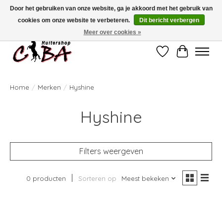
Door het gebruiken van onze website, ga je akkoord met het gebruik van
cookies om onze website te verbeteren.
Dit bericht verbergen
Bij vragen kan u ons contacteren op het nummer 011/60.67.34 of
ciba@skynet.be
Ambachtstraat 22 A, 3530 Helchteren
Meer over cookies »
Verlanglijst
Winkelwag
Home
/
Merken
/
Hyshine
Hyshine
Filters weergeven
0 producten
Sorteren op
Meest bekeken