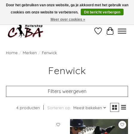
Door het gebruiken van onze website, ga je akkoord met het gebruik van
cookies om onze website te verbeteren.
Dit bericht verbergen
Bij vragen kan u ons contacteren op het nummer 011/60.67.34 of
ciba@skynet.be
Ambachtstraat 22 A, 3530 Helchteren
Meer over cookies »
Verlanglijst
Winkelwag
Home
/
Merken
/
Fenwick
Fenwick
Filters weergeven
4 producten
Sorteren op
Meest bekeken