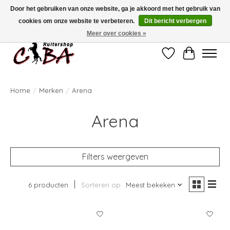
Door het gebruiken van onze website, ga je akkoord met het gebruik van
cookies om onze website te verbeteren.
Dit bericht verbergen
Bij vragen kan u ons contacteren op het nummer 011/60.67.34 of
ciba@skynet.be
Ambachtstraat 22 A, 3530 Helchteren
Meer over cookies »
Verlanglijst
Winkelwag
Home
/
Merken
/
Arena
Arena
Filters weergeven
6 producten
Sorteren op
Meest bekeken