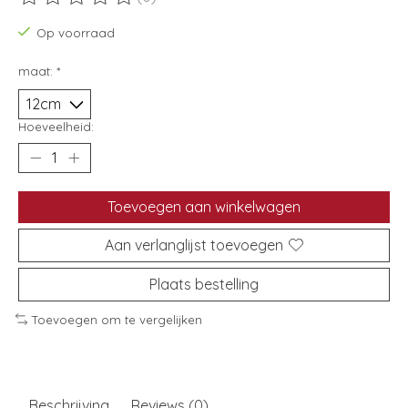
De beoordeling van dit product is
0
van de 5
Op voorraad
maat:
*
Hoeveelheid:
Toevoegen aan winkelwagen
Aan verlanglijst toevoegen
Plaats bestelling
Toevoegen om te vergelijken
Beschrijving
Reviews (0)