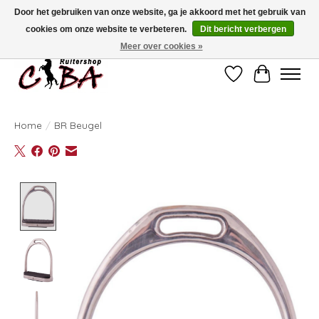
Door het gebruiken van onze website, ga je akkoord met het gebruik van
cookies om onze website te verbeteren.
Dit bericht verbergen
Bij vragen kan u ons contacteren op het nummer 011/60.67.34 of
ciba@skynet.be
Ambachtstraat 22 A, 3530 Helchteren
Meer over cookies »
Verlanglijst
Winkelwag
Home
/
BR Beugel
Product image slideshow Items