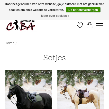
Door het gebruiken van onze website, ga je akkoord met het gebruik van
cookies om onze website te verbeteren.
Dit bericht verbergen
Bij vragen kan u ons contacteren op het nummer 011/60.67.34 of
ciba@skynet.be
Ambachtstraat 22 A, 3530 Helchteren
Meer over cookies »
Verlanglijst
Winkelwag
Home
/
Setjes