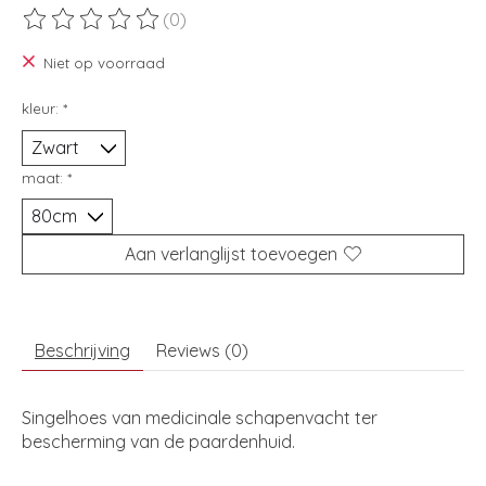
(0)
De beoordeling van dit product is
0
van de 5
Niet op voorraad
kleur:
*
maat:
*
Aan verlanglijst toevoegen
Beschrijving
Reviews (0)
Singelhoes van medicinale schapenvacht ter
bescherming van de paardenhuid.