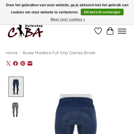
Door het gebruiken van onze website, ga je akkoord met het gebruik van
cookies om onze website te verbeteren.
Dit bericht verbergen
Bij vragen kan u ons contacteren op het nummer 011/60.67.34 of
ciba@skynet.be
Ambachtstraat 22 A, 3530 Helchteren
Meer over cookies »
Verlanglijst
Winkelwag
Home
/
Busse Madeira Full Grip Dames Broek
Product image slideshow Items