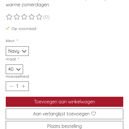
warme zomerdagen.
(0)
De beoordeling van dit product is
0
van de 5
Op voorraad
kleur:
*
maat:
*
Hoeveelheid:
Toevoegen aan winkelwagen
Aan verlanglijst toevoegen
Plaats bestelling