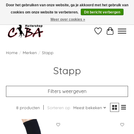
Door het gebruiken van onze website, ga je akkoord met het gebruik van
cookies om onze website te verbeteren.
Dit bericht verbergen
Bij vragen kan u ons contacteren op het nummer 011/60.67.34 of
ciba@skynet.be
Ambachtstraat 22 A, 3530 Helchteren
Meer over cookies »
Verlanglijst
Winkelwag
Home
/
Merken
/
Stapp
Stapp
Filters weergeven
8 producten
Sorteren op
Meest bekeken