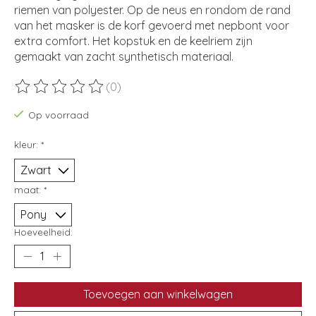
riemen van polyester. Op de neus en rondom de rand
van het masker is de korf gevoerd met nepbont voor
extra comfort. Het kopstuk en de keelriem zijn
gemaakt van zacht synthetisch materiaal.
(0)
De beoordeling van dit product is
0
van de 5
Op voorraad
kleur:
*
maat:
*
Hoeveelheid:
Toevoegen aan winkelwagen