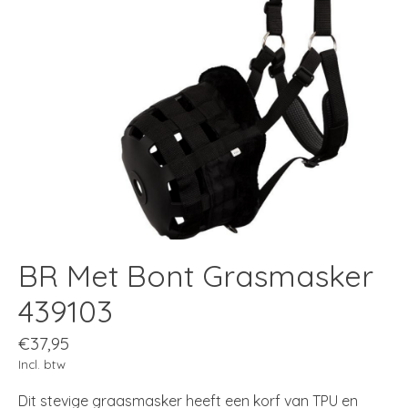
BR Met Bont Grasmasker
439103
€37,95
Incl. btw
Dit stevige graasmasker heeft een korf van TPU en