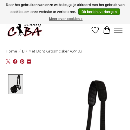
Door het gebruiken van onze website, ga je akkoord met het gebruik van
cookies om onze website te verbeteren.
Dit bericht verbergen
Bij vragen kan u ons contacteren op het nummer 011/60.67.34 of
ciba@skynet.be
Ambachtstraat 22 A, 3530 Helchteren
Meer over cookies »
Verlanglijst
Winkelwag
Home
/
BR Met Bont Grasmasker 439103
Product image slideshow Items